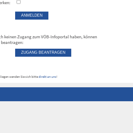
rken:
och keinen Zugang zum VÖB-Infoportal haben, können
r beantragen:
nliegen wenden Sie sich bitte
direkt an uns
!